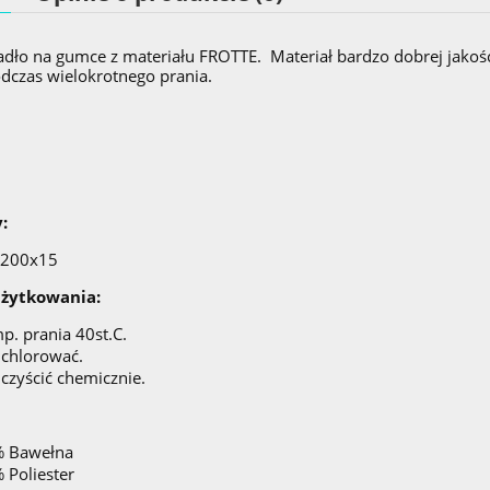
adło na gumce z materiału FROTTE. Materiał bardzo dobrej jakoś
dczas wielokrotnego prania.
:
x200x15
użytkowania:
p. prania 40st.C.
 chlorować.
 czyścić chemicznie.
 Bawełna
 Poliester