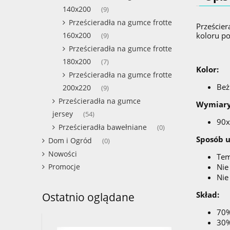
140x200
(9)
Prześcieradła na gumce frotte
Prześcier
160x200
koloru po
(9)
Prześcieradła na gumce frotte
180x200
(7)
Kolor:
Prześcieradła na gumce frotte
Beż
200x220
(9)
Prześcieradła na gumce
Wymiary
jersey
(54)
90
Prześcieradła bawełniane
(0)
Sposób 
Dom i Ogród
(0)
Nowości
Tem
Promocje
Nie
Nie
Skład:
Ostatnio oglądane
70%
30%