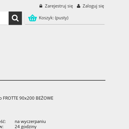
Zarejestruj się
Zaloguj się
Koszyk:
(pusty)
dło FROTTE 90x200 BEŻOWE
ść:
na wyczerpaniu
w:
24 godziny