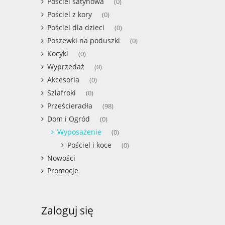
Pościel satynowa
(0)
Pościel z kory
(0)
Pościel dla dzieci
(0)
Poszewki na poduszki
(0)
Kocyki
(0)
Wyprzedaż
(0)
Akcesoria
(0)
Szlafroki
(0)
Prześcieradła
(98)
Dom i Ogród
(0)
Wyposażenie
(0)
Pościel i koce
(0)
Nowości
Promocje
Zaloguj się