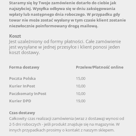
Staramy się by Twoje zamówienie dotarło do ciebie jak
najszybciej. Wysyłka odbywa się w dniu zaksięgowania
wpłaty lub następnego dnia roboczego. W przypadku gdy
towar nie może zostać wysłany w tym czasie klient zostanie
niezwłocznie poinformowany drogą mailową.
Koszt
Jest uzależniony od formy płatności. Całe zamówienie
jest wysyłane w jednej przesyłce i klient ponosi jeden
koszt dostawy.
Forma dostawy
Przelew/Płatność online
Poczta
Polska
15,00
Kurier InPost
10,00
Paczkomaty InPost
10,00
Kurier DPD
19,00
Czas dostawy
Całkowity czas realizacji zamówienia (wraz z dostawą) wynosi od
2-5 dni roboczych - jeśli produkt znajduje się na magazynie. W
innych przypadkach prosimy o kontakt z naszym sklepem.