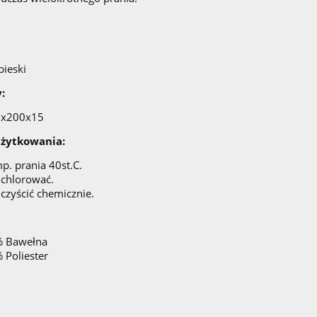
bieski
:
0x200x15
użytkowania:
p. prania 40st.C.
 chlorować.
 czyścić chemicznie.
 Bawełna
 Poliester