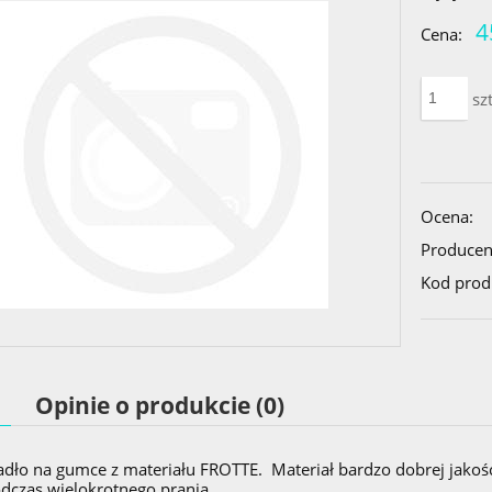
4
Cena:
szt
Ocena:
Producen
Kod prod
Opinie o produkcie (0)
adło na gumce z materiału FROTTE. Materiał bardzo dobrej jakoś
dczas wielokrotnego prania.