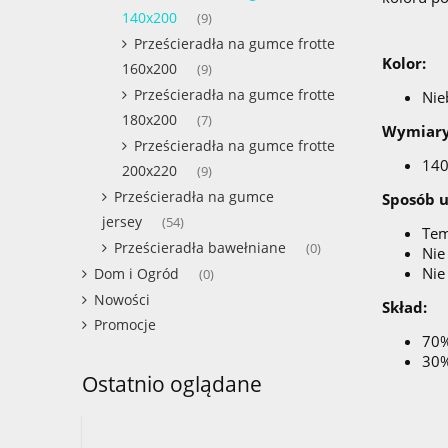
140x200
(9)
Prześcieradła na gumce frotte
Kolor:
160x200
(9)
Prześcieradła na gumce frotte
Nie
180x200
(7)
Wymiary
Prześcieradła na gumce frotte
14
200x220
(9)
Prześcieradła na gumce
Sposób 
jersey
(54)
Tem
Prześcieradła bawełniane
(0)
Nie
Nie
Dom i Ogród
(0)
Nowości
Skład:
Promocje
70%
30%
Ostatnio oglądane